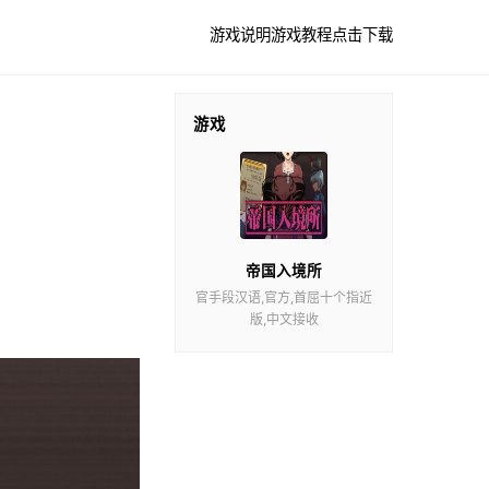
游戏说明
游戏教程
点击下载
游戏
帝国入境所
官手段汉语,官方,首屈十个指近
版,中文接收