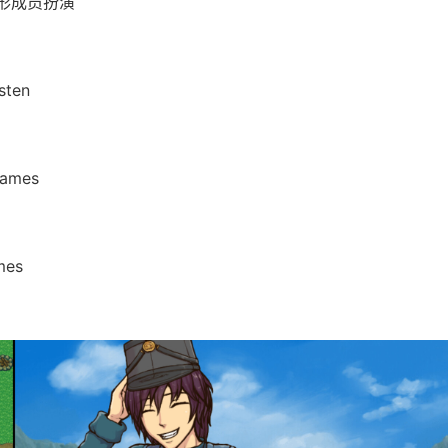
, 形成员扮演
ten
ames
mes