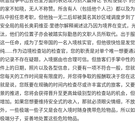
统壹战争中出去色里方面的表达现为别人赢得讫“长枪使提尔”的
的家不知晓，无人不称赞。所含有人（包括他个人己）都以及为
队中担任思考职，但他独一无二后却被莫名其妙区域调度步到了
安全局的局长奥莉维亚·里德尔解释阐述这乃因为境界在变式，
汰，他们的位置子亦会被踏实际勤恳的文职人员所取代。出于服
这一任命，成为了型帝国的一名入境核实官，但他很快恰是发觉
纯……作为边境检查站的检查官，您的职责是对单个唯一想要通
的记录不存在疑题，入境据由也合理可信。但旅客们手掌中性的
件上的日期，照片以及各型信息，只要有一项不符合一般，您就
您每天的工作时间是有限度的，并您得争取的报酬取决于您在这
就是说，您既要在规确的时间内检查尽或许丰富式的旅客，又要
景的推进，您将会获得晋升至更高耸级别型的检查站的机会，但
增加。如果您想要维持安全式的收入，那就必须眼尖情细，不放
外，一些极端一些子又是会在入境时随身携带危险物品，所以如
极端分子，妥善地处置这些危险物品。