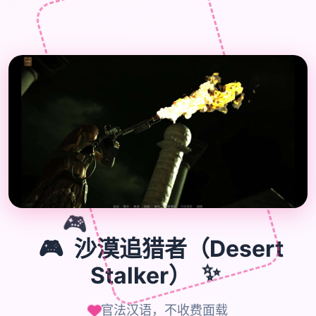

🎮
🎮
沙漠追猎者（Desert
Stalker）
✨
官法汉语，不收费面载