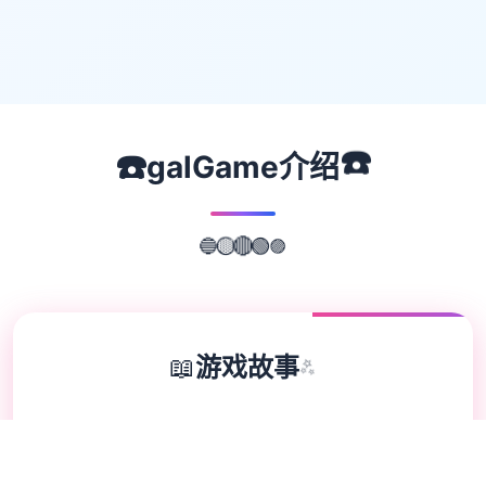
☎️
☎️
galGame介绍
🟣
🟢
🔵
🟡
🔴
📖
游戏故事
✨
沙漠追猎者这变成为单款由【Zetan】度为中
对战 艺术风格身众渲染优秀，业中顶级液准