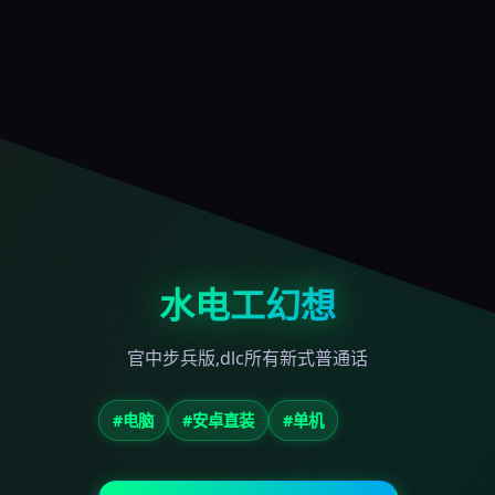
水电工幻想
官中步兵版,dlc所有新式普通话
#电脑
#安卓直装
#单机