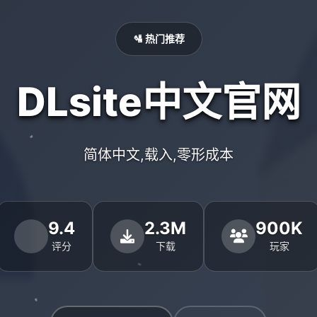
🛂 热门推荐
DLsite中文官网
简体中文,载入,零形成本
9.4
2.3M
900K
评分
下载
玩家