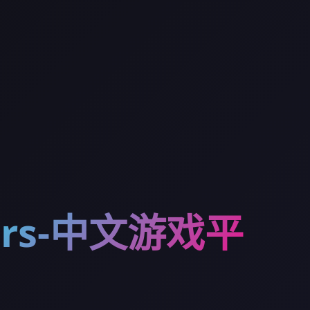
ers-中文游戏平