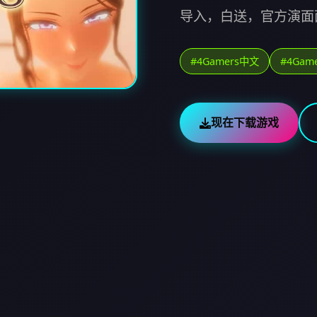
导入，白送，官方演面
#4Gamers中文
#4Gam
现在下载游戏